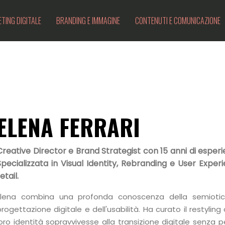
TING DIGITALE
BRANDING E IMMAGINE
CONTENUTI E COMUNICAZIONE
ELENA FERRARI
Creative Director e Brand Strategist con 15 anni di esperie
Specializzata in Visual Identity, Rebranding e User Exper
etail.
Elena combina una profonda conoscenza della semiotic
progettazione digitale e dell'usabilità. Ha curato il restyling 
loro identità sopravvivesse alla transizione digitale senza pe