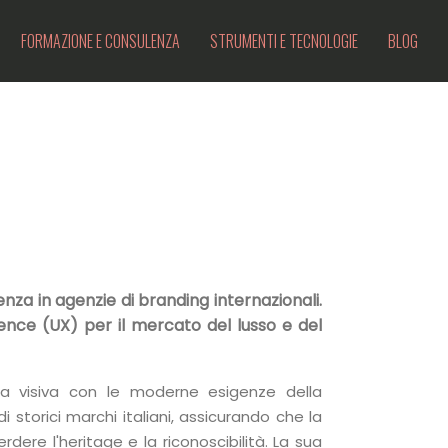
FORMAZIONE E CONSULENZA
STRUMENTI E TECNOLOGIE
BLOG
nza in agenzie di branding internazionali.
ience (UX) per il mercato del lusso e del
a visiva con le moderne esigenze della
di storici marchi italiani, assicurando che la
rdere l'heritage e la riconoscibilità. La sua