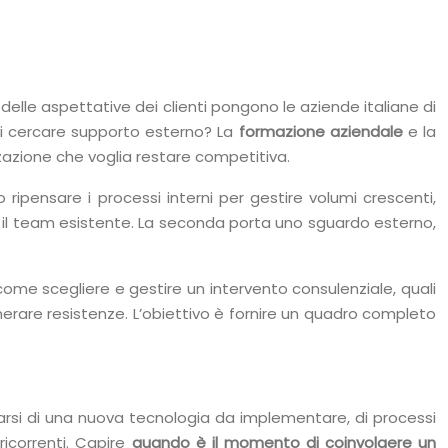
lle aspettative dei clienti pongono le aziende italiane di
i cercare supporto esterno? La
formazione aziendale
e la
zzazione che voglia restare competitiva.
ipensare i processi interni per gestire volumi crescenti,
 il team esistente. La seconda porta uno sguardo esterno,
me scegliere e gestire un intervento consulenziale, quali
rare resistenze. L’obiettivo è fornire un quadro completo
arsi di una nuova tecnologia da implementare, di processi
icorrenti. Capire
quando è il momento di coinvolgere un