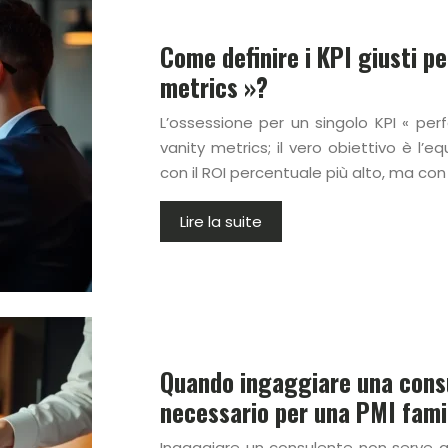
Come definire i KPI giusti p
metrics »?
L’ossessione per un singolo KPI « pe
vanity metrics; il vero obiettivo è l’e
con il ROI percentuale più alto, ma con
Lire la suite
Quando ingaggiare una consu
necessario per una PMI fami
Ingaggiare un consulente non serve a