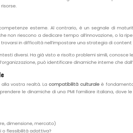
risorse.
tenze esterne. Al contrario, è un segnale di maturità or
e non riescono a dedicare tempo all’innovazione, o la ripeti
ovarsi in difficoltà nell’impostare una strategia di content
testi diversi. Ha già visto e risolto problemi simili, conosc
organizzazione, può identificare dinamiche interne che dall’in
le
 alla vostra realtà. La
compatibilità culturale
è fondamental
rendere le dinamiche di una PMI familiare italiana, dove le 
tore, dimensione, mercato)
o flessibilità adattiva?