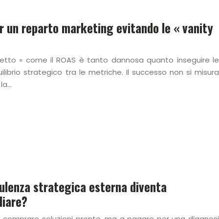
er un reparto marketing evitando le « vanity
rfetto » come il ROAS è tanto dannosa quanto inseguire le
quilibrio strategico tra le metriche. Il successo non si misura
 la…
lenza strategica esterna diventa
liare?
 comprare soluzioni pronte, ma a pagare per una diagnosi