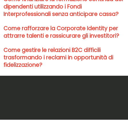
dipendenti utilizzando i Fondi
Interprofessionali senza anticipare cassa?
Come rafforzare la Corporate Identity per
attrarre talenti e rassicurare gli investitori?
Come gestire le relazioni B2C difficili
trasformando i reclami in opportunità di
fidelizzazione?
Crea, promuovi e valorizza il tuo marchio.